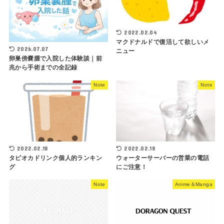
2022.02.04
マクドナルドで復活して欲しいメ
2026.07.07
ニュー
卵巣傍嚢腫で入院した体験談｜前
兆から手術までの全記録
Note
Note
2022.02.18
2022.02.18
タピオカドリンク個人的ランキン
ウォーターサーバーの営業の電話
グ
にご注意！
Note
Anime＆Manga