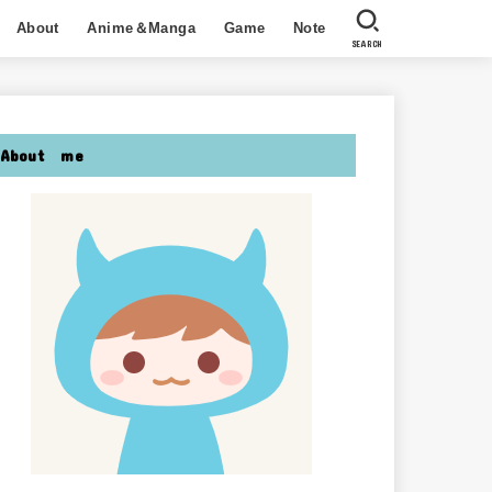
About
Anime＆Manga
Game
Note
SEARCH
About me