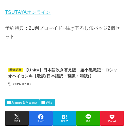
TSUTAYAオンライン
予約特典：2L判ブロマイド+描き下ろし缶バッジ2個セ
ット
【Unity】日本語吹き替え版 羅小黒戦記・ロシャ
関連記事
オヘイセンキ【歌詞(日本語訳・翻訳・和訳)】
2026.07.06
Anime＆Manga
通販
ポスト
シェア
はてブ
送る
Pocket