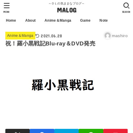
～ＯＬの気ままなブログ～
MALOG
MENU
SEARCH
Home
About
Anime＆Manga
Game
Note
2021.06.28
mashiro
Anime＆Manga
祝！羅小黒戦記Blu-ray＆DVD発売