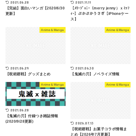
2021.06.28
2021.11.11
【完結】面白いマンガ【2020/6/30
【ﾒﾘｰｼﾞｪﾆｰ（merry jenny）ｘﾐｯﾌ
更新】
ｨｰ】ぷかぷかうさぎ【iPhoneケー
ス】
Anime＆Manga
Anime＆Manga
2021.06.29
2021.06.30
【呪術廻戦】グッズまとめ
【鬼滅の刃】ノベライズ情報
Anime＆Manga
Anime＆Manga
2021.06.28
【鬼滅の刃】付録つき雑誌情報
(2020/9/28更新)
2026.07.13
【呪術廻戦】お菓子コラボ情報ま
とめ【2026年7月更新】