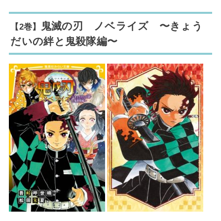
鬼滅の刃 ノベライズ
〜きょう
【2巻】
だいの絆と鬼殺隊編〜