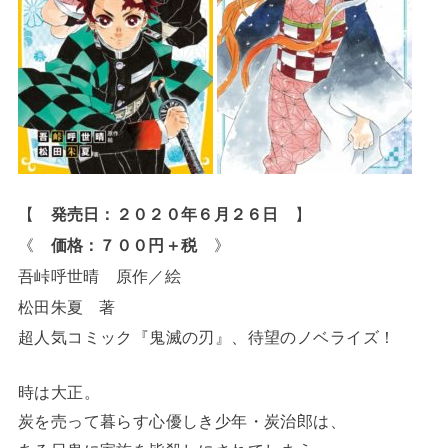
【
発売日：２０２０年６月２６日
】
《
価格：７００円＋税
》
吾峠呼世晴 原作／絵
松田朱夏 著
超人気コミック『鬼滅の刃』、待望のノベライズ！
時は大正。
炭を売って暮らす心優しき少年・炭治郎は、