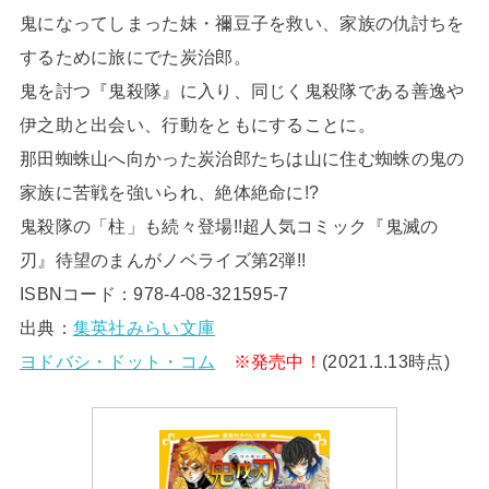
鬼になってしまった妹・禰豆子を救い、家族の仇討ちを
するために旅にでた炭治郎。
鬼を討つ『鬼殺隊』に入り、同じく鬼殺隊である善逸や
伊之助と出会い、行動をともにすることに。
那田蜘蛛山へ向かった炭治郎たちは山に住む蜘蛛の鬼の
家族に苦戦を強いられ、絶体絶命に!?
鬼殺隊の「柱」も続々登場!!超人気コミック『鬼滅の
刃』待望のまんがノベライズ第2弾!!
ISBNコード：978-4-08-321595-7
出典：
集英社みらい文庫
ヨドバシ・ドット・コム
※発売中！
(2021.1.13時点)