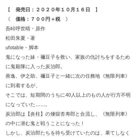
【
発売日：２０２０年１０月１６日
】
《
価格：７００円＋税
》
吾峠呼世晴・原作
松田朱夏・著
ufotable・脚本
鬼になった妹・禰豆子を救い、家族の仇討ちをするため
に鬼殺隊に入った炭治郎。
善逸、伊之助、禰豆子と一緒に次の任務地《無限列車》
に到着するが、
そこでは、短期間のうちに40人以上のもの人が行方不明
になっていた……。
炭治郎は【炎柱】の煉獄杏寿郎と合流し、《無限列車》
の中に潜む鬼と戦うことになった！
しかし、炭治郎たちを待ち受けていたのは、果てしなく