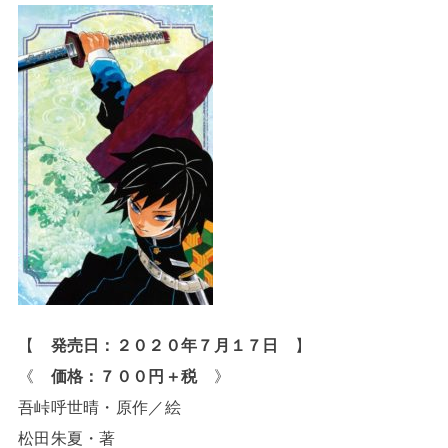
【
発売日：２０２０年７月１７日
】
《
価格：７００円＋税
》
吾峠呼世晴・原作／絵
松田朱夏・著