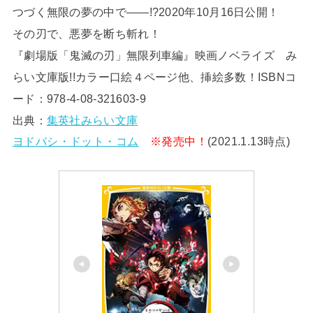
つづく無限の夢の中で――!?2020年10月16日公開！
その刃で、悪夢を断ち斬れ！
『劇場版「鬼滅の刃」無限列車編』映画ノベライズ み
らい文庫版!!カラー口絵４ページ他、挿絵多数！ISBNコ
ード：978-4-08-321603-9
出典：
集英社みらい文庫
ヨドバシ・ドット・コム
※発売中！
(2021.1.13時点)