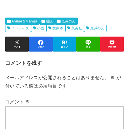
Anime＆Manga
通販
鬼滅の刃
ノベライズ
小説
文庫本
集英社
鬼滅の刃
ポスト
シェア
はてブ
送る
Pocket
コメントを残す
メールアドレスが公開されることはありません。
※
が
付いている欄は必須項目です
コメント
※