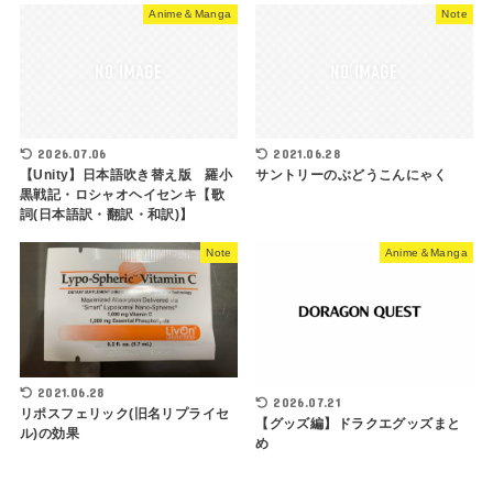
Anime＆Manga
Note
2026.07.06
2021.06.28
【Unity】日本語吹き替え版 羅小
サントリーのぶどうこんにゃく
黒戦記・ロシャオヘイセンキ【歌
詞(日本語訳・翻訳・和訳)】
Note
Anime＆Manga
2021.06.28
2026.07.21
リポスフェリック(旧名リプライセ
【グッズ編】ドラクエグッズまと
ル)の効果
め