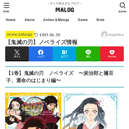
～ＯＬの気ままなブログ～
MALOG
MENU
SEARCH
Home
About
Anime＆Manga
Game
Note
2021.06.30
mashiro
Anime＆Manga
【鬼滅の刃】ノベライズ情報
ポスト
シェア
はてブ
送る
Pocket
【1巻】鬼滅の刃 ノベライズ 〜炭治郎と禰豆
子、運命のはじまり編〜