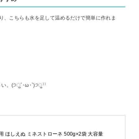
り、こちらも水を足して温めるだけで簡単に作れま
੭ु´･ω･`)੭ु⁾⁾
 ほしえぬ ミネストローネ 500g×2袋 大容量