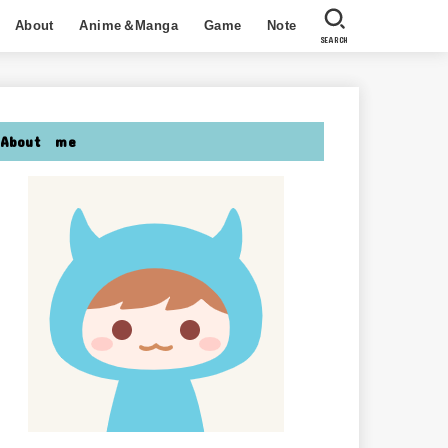
About
Anime＆Manga
Game
Note
SEARCH
About me