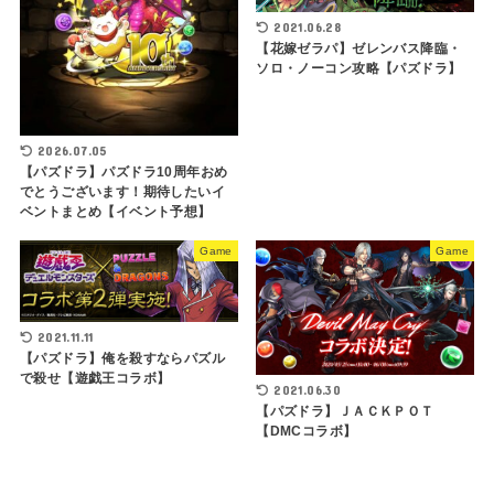
2021.06.28
【花嫁ゼラパ】ゼレンバス降臨・
ソロ・ノーコン攻略【パズドラ】
2026.07.05
【パズドラ】パズドラ10周年おめ
でとうございます！期待したいイ
ベントまとめ【イベント予想】
Game
Game
2021.11.11
【パズドラ】俺を殺すならパズル
で殺せ【遊戯王コラボ】
2021.06.30
【パズドラ】ＪＡＣＫＰＯＴ
【DMCコラボ】