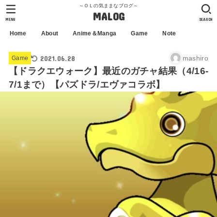
～ＯＬの気ままなブログ～
MALOG
MENU
SEARCH
Home
About
Anime＆Manga
Game
Note
2021.06.28
mashiro
Game
【ドラクエウォーク】最近のガチャ結果（4/16-
7/1まで）【パズドラ/エヴァコラボ】