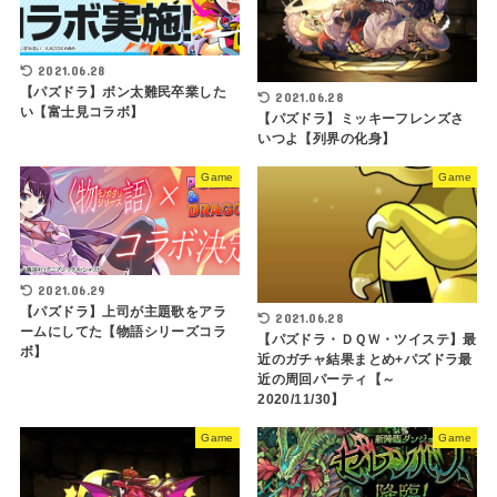
2021.06.28
【パズドラ】ボン太難民卒業した
2021.06.28
い【富士見コラボ】
【パズドラ】ミッキーフレンズさ
いつよ【列界の化身】
Game
Game
2021.06.29
【パズドラ】上司が主題歌をアラ
2021.06.28
ームにしてた【物語シリーズコラ
【パズドラ・ＤＱＷ・ツイステ】最
ボ】
近のガチャ結果まとめ+パズドラ最
近の周回パーティ【～
2020/11/30】
Game
Game