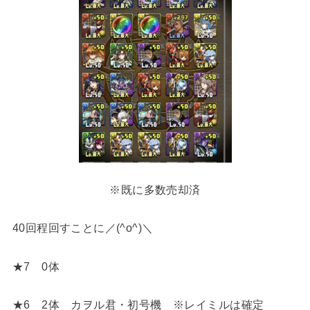
※既に多数売却済
40回程回すことに／(^o^)＼
★7 0体
★6 2体 カヲル君・初号機 ※レイミルは確定