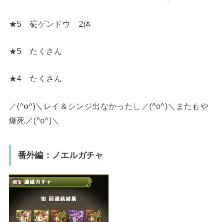
★5 碇ゲンドウ 2体
★5 たくさん
★4 たくさん
／(^o^)＼レイ＆シンジ出なかったし／(^o^)＼またもや
爆死／(^o^)＼
番外編：ノエルガチャ