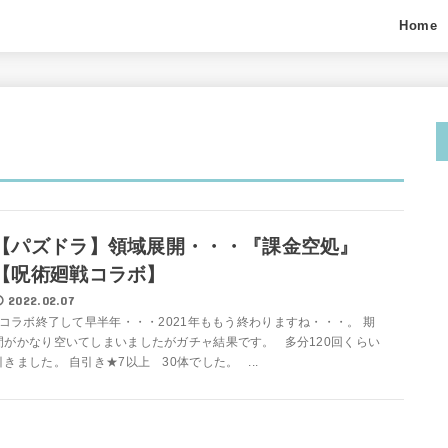
Home
【パズドラ】領域展開・・・『課金空処』
【呪術廻戦コラボ】
2022.02.07
コラボ終了して早半年・・・2021年ももう終わりますね・・・。 期
間がかなり空いてしまいましたがガチャ結果です。 多分120回くらい
引きました。 自引き★7以上 30体でした。 ...