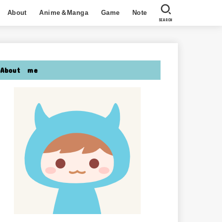
About
Anime＆Manga
Game
Note
SEARCH
About me