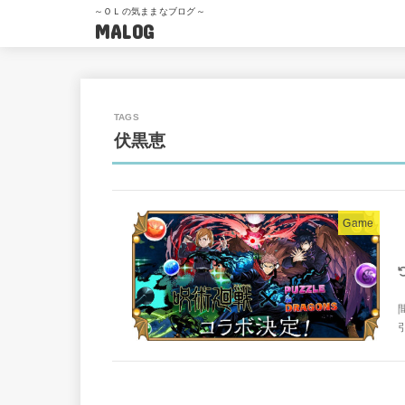
～ＯＬの気ままなブログ～
MALOG
伏黒恵
Game